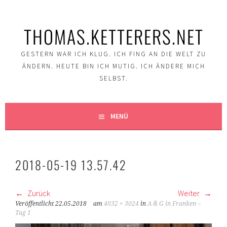
Springe
zum
THOMAS.KETTERERS.NET
Inhalt
GESTERN WAR ICH KLUG. ICH FING AN DIE WELT ZU
ÄNDERN. HEUTE BIN ICH MUTIG. ICH ÄNDERE MICH
SELBST.
MENÜ
2018-05-19 13.57.42
Zurück
Weiter
Veröffentlicht
22.05.2018
am
4032 × 3024
in
A & G in Franken –
Tag 1