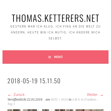
Springe
zum
THOMAS.KETTERERS.NET
Inhalt
GESTERN WAR ICH KLUG. ICH FING AN DIE WELT ZU
ÄNDERN. HEUTE BIN ICH MUTIG. ICH ÄNDERE MICH
SELBST.
MENÜ
2018-05-19 15.11.50
Zurück
Weiter
Veröffentlicht
22.05.2018
am
4032 × 3024
in
A & G in Franken –
Tag 1