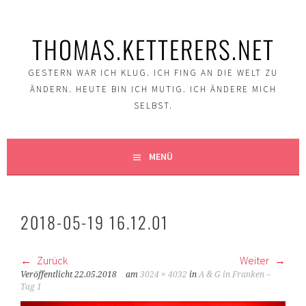
Springe
zum
THOMAS.KETTERERS.NET
Inhalt
GESTERN WAR ICH KLUG. ICH FING AN DIE WELT ZU
ÄNDERN. HEUTE BIN ICH MUTIG. ICH ÄNDERE MICH
SELBST.
MENÜ
2018-05-19 16.12.01
Zurück
Weiter
Veröffentlicht
22.05.2018
am
3024 × 4032
in
A & G in Franken –
Tag 1