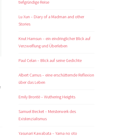
tiefgründige Reise
Lu Xun – Diary of a Madman and other
Stories
Knut Hamsun – ein eindringlicher Blick auf
Verzweiflung und Überleben
Paul Celan – Blick auf seine Gedichte
Albert Camus – eine erschütternde Reflexion
über das Leben
e
Emily Brontë – Wuthering Heights
Samuel Becket – Meisterwerk des
Existenzialismus
Yasunari Kawabata – Yama no oto