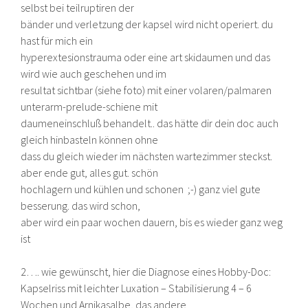
selbst bei teilruptiren der
bänder und verletzung der kapsel wird nicht operiert. du
hast für mich ein
hyperextesionstrauma oder eine art skidaumen und das
wird wie auch geschehen und im
resultat sichtbar (siehe foto) mit einer volaren/palmaren
unterarm-prelude-schiene mit
daumeneinschluß behandelt.. das hätte dir dein doc auch
gleich hinbasteln können ohne
dass du gleich wieder im nächsten wartezimmer steckst.
aber ende gut, alles gut. schön
hochlagern und kühlen und schonen ;-) ganz viel gute
besserung. das wird schon,
aber wird ein paar wochen dauern, bis es wieder ganz weg
ist
2…. wie gewünscht, hier die Diagnose eines Hobby-Doc:
Kapselriss mit leichter Luxation – Stabilisierung 4 – 6
Wochen und Arnikasalbe, das andere