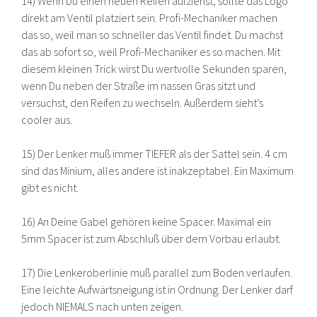
14) Wenn Du einen neuen Reifen aufziehst, sollte das Logo
direkt am Ventil platziert sein. Profi-Mechaniker machen
das so, weil man so schneller das Ventil findet. Du machst
das ab sofort so, weil Profi-Mechaniker es so machen. Mit
diesem kleinen Trick wirst Du wertvolle Sekunden sparen,
wenn Du neben der Straße im nassen Gras sitzt und
versuchst, den Reifen zu wechseln. Außerdem sieht’s
cooler aus.
15) Der Lenker muß immer TIEFER als der Sattel sein. 4 cm
sind das Minium, alles andere ist inakzeptabel. Ein Maximum
gibt es nicht.
16) An Deine Gabel gehören keine Spacer. Maximal ein
5mm Spacer ist zum Abschluß über dem Vorbau erlaubt.
17) Die Lenkeroberlinie muß parallel zum Boden verlaufen.
Eine leichte Aufwärtsneigung ist in Ordnung. Der Lenker darf
jedoch NIEMALS nach unten zeigen.