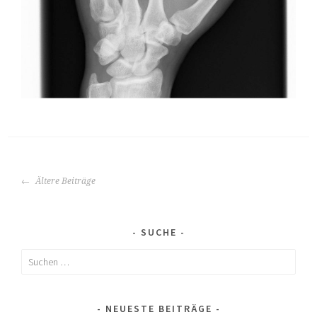
BEITRAGS-
Ältere Beiträge
NAVIGATION
SUCHE
Suchen
nach:
NEUESTE BEITRÄGE