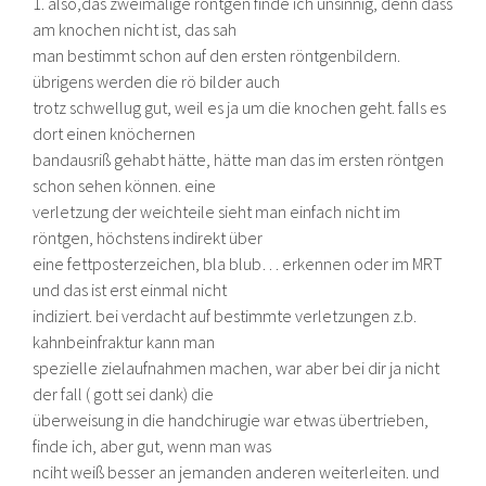
1. also,das zweimalige röntgen finde ich unsinnig, denn dass
am knochen nicht ist, das sah
man bestimmt schon auf den ersten röntgenbildern.
übrigens werden die rö bilder auch
trotz schwellug gut, weil es ja um die knochen geht. falls es
dort einen knöchernen
bandausriß gehabt hätte, hätte man das im ersten röntgen
schon sehen können. eine
verletzung der weichteile sieht man einfach nicht im
röntgen, höchstens indirekt über
eine fettposterzeichen, bla blub… erkennen oder im MRT
und das ist erst einmal nicht
indiziert. bei verdacht auf bestimmte verletzungen z.b.
kahnbeinfraktur kann man
spezielle zielaufnahmen machen, war aber bei dir ja nicht
der fall ( gott sei dank) die
überweisung in die handchirugie war etwas übertrieben,
finde ich, aber gut, wenn man was
nciht weiß besser an jemanden anderen weiterleiten. und