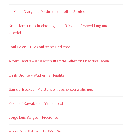
Lu Xun – Diary of a Madman and other Stories
Knut Hamsun – ein eindringlicher Blick auf Verzweiflung und
Überleben
Paul Celan – Blick auf seine Gedichte
Albert Camus – eine erschütternde Reflexion über das Leben
Emily Brontë – Wuthering Heights
Samuel Becket – Meisterwerk des Existenzialismus
Yasunari Kawabata – Yama no oto
Jorge Luis Borges – Ficciones
Honoré de Balzac – Le Père Goriot