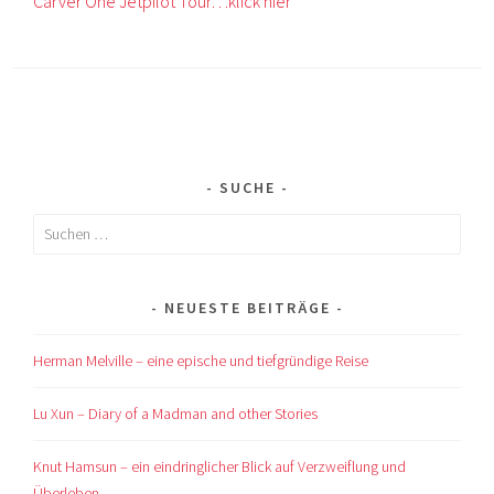
Carver One Jetpilot Tour…klick hier
SUCHE
Suchen
nach:
NEUESTE BEITRÄGE
Herman Melville – eine epische und tiefgründige Reise
Lu Xun – Diary of a Madman and other Stories
Knut Hamsun – ein eindringlicher Blick auf Verzweiflung und
Überleben