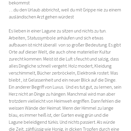
bekommst
…du den Urlaub abbrichst, weil du mit Grippe nie zu einem
ausländischen Arzt gehen würdest
Es lieben in einer Lagune zu sitzen und nichts zu tun.
Arbeiten, Statussymbole anhäufen und sich etwas
aufbauen ist nicht überall von so großer Bedeutung. Es gibt
Orte auf dieser Welt, die auch ohne materieller Kultur
zurecht kommen. Meist ist die Luft s feucht und salzig, dass
alles Dingliche schnell vergeht. Holz modert, Kleidung
verschimmelt, Bücher zerbröckeln, Elektronik rostet. Was
bleibt , ist Gelassenheit und ein neuer Blick auf die Dinge.
Ein anderer Begriff von Luxus. Und es tut gut, zu lernen, sein
Herz nicht an Dinge zu hängen. Manchmal wird man aber
trotzdem vielleicht von Heimweh ergriffen. Dann fehlen die
weissen Wände der Heimat. Wenn der Himmel zu lange
blau, es immer heiß ist, der Garten ewig grün und die
Lagune beleidigend türkis. Und nichts passiert. Als würde
die Zeit, zähflüssig wie Honig, in dicken Tropfen durch eine