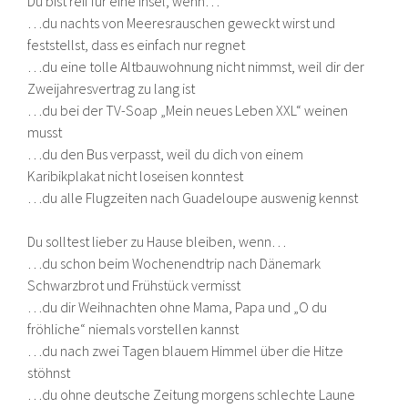
Du bist reif für eine Insel, wenn…
…du nachts von Meeresrauschen geweckt wirst und
feststellst, dass es einfach nur regnet
…du eine tolle Altbauwohnung nicht nimmst, weil dir der
Zweijahresvertrag zu lang ist
…du bei der TV-Soap „Mein neues Leben XXL“ weinen
musst
…du den Bus verpasst, weil du dich von einem
Karibikplakat nicht loseisen konntest
…du alle Flugzeiten nach Guadeloupe auswenig kennst
Du solltest lieber zu Hause bleiben, wenn…
…du schon beim Wochenendtrip nach Dänemark
Schwarzbrot und Frühstück vermisst
…du dir Weihnachten ohne Mama, Papa und „O du
fröhliche“ niemals vorstellen kannst
…du nach zwei Tagen blauem Himmel über die Hitze
stöhnst
…du ohne deutsche Zeitung morgens schlechte Laune