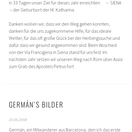
in 33 Tagen unser Ziel für dieses Jahr erreichten. – SIENA
– der Geburtsort der Hl. Katharina.
Danken wollen wir, dass wir den Weg gehen konnten,
danken für die uns zugekommene Hilfe, für das ideale
Wetter, für das oft große Glück bei der Herbergssuche und
dafür dass wir gesund angekommen sind. Beim Abschied
von der Via Francigena in Siena stand für uns fest: Im
nächsten Jahr setzen wir unseren Weg nach Rom über Assisi
zum Grab des Apostels Petrus fort.
GERMÁN´S BILDER
20.06.2008
Germán, ein Mitwanderer aus Barcelona, den ich das erste