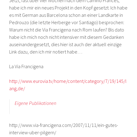
Jetzt, fast über vier Wochen nach dem Camino Frances,
habe ich mir ein neues Projekt in den Kopf gesetzt. Ich habe
es mit German aus Barcelona schon an einer Landkarte in
Pedrouzo (die letzte Herberge vor Santiago) besprochen:
Warum nicht die Via Francigena nach Rom laufen? Bis dato
habe ich mich noch nicht intensiver mit diesem Gedanken
auseinandergesetzt, dies hier ist auch der aktuell einzige
Link dazu, den ich mir notiert habe…
La Via Francigena
http://www.eurovia.tv/home/content/category/7/19/145/l
ang,de/
Eigene Publikationen
http://www.via-francigena.com/2007/11/11/ein-gutes-
interview-uber-pilgern/