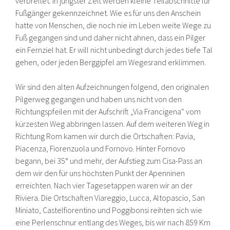
verbreitet. In jüngster Zeit werden kleine Teilabschnitte für
Fußgänger gekennzeichnet. Wie es für uns den Anschein
hatte von Menschen, die noch nie im Leben weite Wege zu
Fuß gegangen sind und daher nicht ahnen, dass ein Pilger
ein Fernziel hat. Er will nicht unbedingt durch jedes tiefe Tal
gehen, oder jeden Berggipfel am Wegesrand erklimmen.
Wir sind den alten Aufzeichnungen folgend, den originalen
Pilgerweg gegangen und haben uns nicht von den
Richtungspfeilen mit der Aufschrift „Via Francigena“ vom
kürzesten Weg abbringen lassen. Auf dem weiteren Weg in
Richtung Rom kamen wir durch die Ortschaften: Pavia,
Piacenza, Fiorenzuola und Fornovo. Hinter Fornovo
begann, bei 35° und mehr, der Aufstieg zum Cisa-Pass an
dem wir den für uns höchsten Punkt der Apenninen
erreichten. Nach vier Tagesetappen waren wir an der
Riviera. Die Ortschaften Viareggio, Lucca, Altopascio, San
Miniato, Castelfiorentino und Poggibonsi reihten sich wie
eine Perlenschnur entlang des Weges, bis wir nach 859 Km