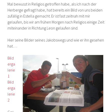
Mal bewusst in Religios getroffen habe, als ich nach der
Herberge gefragt habe, hat bereits ein Bild von uns beiden
zufällig in Estella gemacht. Er ist fast zeitnah mit mir
gelaufen, bis wir am frühen Morgen nach Religios einige Zeit
miteinander in Richtung Leon gelaufen sind.
Hier seine Bilder seines Jakobswegs und wie er ihn gesehen
hat…
Bild
erga
lerie
1
Bild
erga
lerie
2