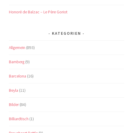
Honoré de Balzac – Le Père Goriot
KATEGORIEN
Allgemein
(893)
Bamberg
(9)
Barcelona
(16)
Beyla
(11)
Bilder
(84)
Billiardtisch
(1)
Braveheart Battle
(9)