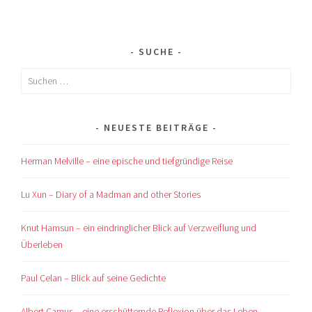
SUCHE
Suchen
nach:
NEUESTE BEITRÄGE
Herman Melville – eine epische und tiefgründige Reise
Lu Xun – Diary of a Madman and other Stories
Knut Hamsun – ein eindringlicher Blick auf Verzweiflung und
Überleben
Paul Celan – Blick auf seine Gedichte
Albert Camus – eine erschütternde Reflexion über das Leben