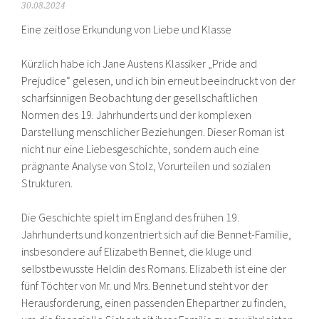
30.08.2024
Eine zeitlose Erkundung von Liebe und Klasse
Kürzlich habe ich Jane Austens Klassiker „Pride and
Prejudice“ gelesen, und ich bin erneut beeindruckt von der
scharfsinnigen Beobachtung der gesellschaftlichen
Normen des 19. Jahrhunderts und der komplexen
Darstellung menschlicher Beziehungen. Dieser Roman ist
nicht nur eine Liebesgeschichte, sondern auch eine
prägnante Analyse von Stolz, Vorurteilen und sozialen
Strukturen.
Die Geschichte spielt im England des frühen 19.
Jahrhunderts und konzentriert sich auf die Bennet-Familie,
insbesondere auf Elizabeth Bennet, die kluge und
selbstbewusste Heldin des Romans. Elizabeth ist eine der
fünf Töchter von Mr. und Mrs. Bennet und steht vor der
Herausforderung, einen passenden Ehepartner zu finden,