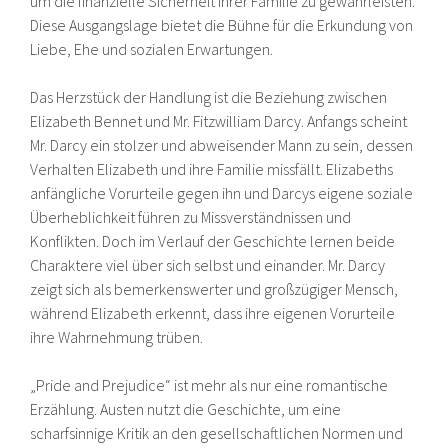
um die finanzielle Sicherheit ihrer Familie zu gewährleisten.
Diese Ausgangslage bietet die Bühne für die Erkundung von
Liebe, Ehe und sozialen Erwartungen.
Das Herzstück der Handlung ist die Beziehung zwischen
Elizabeth Bennet und Mr. Fitzwilliam Darcy. Anfangs scheint
Mr. Darcy ein stolzer und abweisender Mann zu sein, dessen
Verhalten Elizabeth und ihre Familie missfällt. Elizabeths
anfängliche Vorurteile gegen ihn und Darcys eigene soziale
Überheblichkeit führen zu Missverständnissen und
Konflikten. Doch im Verlauf der Geschichte lernen beide
Charaktere viel über sich selbst und einander. Mr. Darcy
zeigt sich als bemerkenswerter und großzügiger Mensch,
während Elizabeth erkennt, dass ihre eigenen Vorurteile
ihre Wahrnehmung trüben.
„Pride and Prejudice“ ist mehr als nur eine romantische
Erzählung. Austen nutzt die Geschichte, um eine
scharfsinnige Kritik an den gesellschaftlichen Normen und