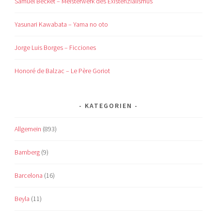
Samuel Becket – Meisterwerk des Existenzialismus
Yasunari Kawabata – Yama no oto
Jorge Luis Borges – Ficciones
Honoré de Balzac – Le Père Goriot
KATEGORIEN
Allgemein
(893)
Bamberg
(9)
Barcelona
(16)
Beyla
(11)