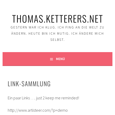
Springe
zum
THOMAS.KETTERERS.NET
Inhalt
GESTERN WAR ICH KLUG. ICH FING AN DIE WELT ZU
ÄNDERN. HEUTE BIN ICH MUTIG. ICH ÄNDERE MICH
SELBST.
MENÜ
LINK-SAMMLUNG
Ein paar Links …. just 2 keep me reminded!
http://www.artisteer.com/?p=demo