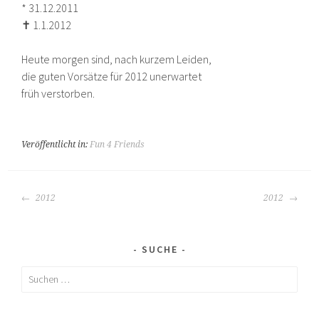
* 31.12.2011
✝ 1.1.2012
Heute morgen sind, nach kurzem Leiden,
die guten Vorsätze für 2012 unerwartet
früh verstorben.
Veröffentlicht in:
Fun 4 Friends
BEITRAGS-
2012
2012
NAVIGATION
SUCHE
Suchen
nach: