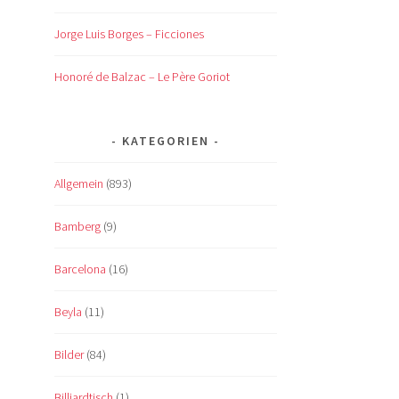
Jorge Luis Borges – Ficciones
Honoré de Balzac – Le Père Goriot
KATEGORIEN
Allgemein
(893)
Bamberg
(9)
Barcelona
(16)
Beyla
(11)
Bilder
(84)
Billiardtisch
(1)