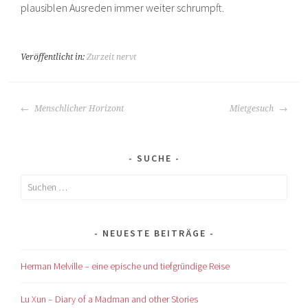
plausiblen Ausreden immer weiter schrumpft.
Veröffentlicht in:
Zurzeit nervt
BEITRAGS-
Menschlicher Horizont
Mietgesuch
NAVIGATION
SUCHE
Suchen
nach:
NEUESTE BEITRÄGE
Herman Melville – eine epische und tiefgründige Reise
Lu Xun – Diary of a Madman and other Stories