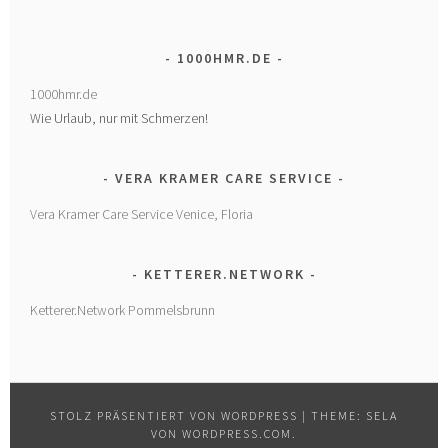
1000HMR.DE
1000hmr.de
Wie Urlaub, nur mit Schmerzen!
VERA KRAMER CARE SERVICE
Vera Kramer Care Service Venice, Floria
KETTERER.NETWORK
Ketterer.Network Pommelsbrunn
STOLZ PRÄSENTIERT VON WORDPRESS
|
THEME: SELA
VON
WORDPRESS.COM
.