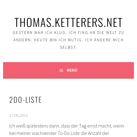
Springe
zum
THOMAS.KETTERERS.NET
Inhalt
GESTERN WAR ICH KLUG. ICH FING AN DIE WELT ZU
ÄNDERN. HEUTE BIN ICH MUTIG. ICH ÄNDERE MICH
SELBST.
MENÜ
2DO-LISTE
17.06.2011
Ich weiß spätestens dann, dass der Tag ernst macht, wenn
bei meiner wachsender To-Do Liste die Anzahl der