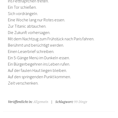
Ins Fettnäpfchen treten.
Ein Tor schießen.
Sich vordrängeln.
Eine Woche lang nur Rotes essen.
Zur Titanic abtauchen.
Die Zukunft vorhersagen.
Mit dem Nachtzug zum Frühstück nach Paris fahren.
Berühmt und berüchtigt werden.
Einen Leserbrief schreiben.
Ein 5-Gänge Menü im Dunkeln essen.
Ein Bürgerbegehren ins Leben rufen.
Auf der faulen Haut liegen bleiben.
Auf den springenden Punkt kommen.
Zeit verschenken.
Veröffentlicht in:
Allgemein
|
Schlagwort:
99 Dinge