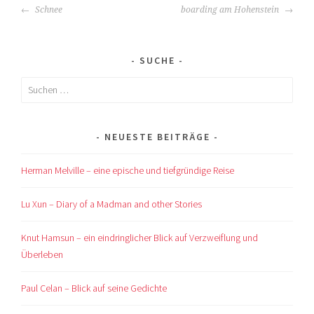
BEITRAGS-
Schnee
boarding am Hohenstein
NAVIGATION
SUCHE
Suchen
nach:
NEUESTE BEITRÄGE
Herman Melville – eine epische und tiefgründige Reise
Lu Xun – Diary of a Madman and other Stories
Knut Hamsun – ein eindringlicher Blick auf Verzweiflung und
Überleben
Paul Celan – Blick auf seine Gedichte