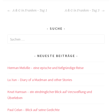
BEITRAGS-
A & G in Franken – Tag 1
A & G in Franken – Tag 3
NAVIGATION
SUCHE
Suchen
nach:
NEUESTE BEITRÄGE
Herman Melville – eine epische und tiefgründige Reise
Lu Xun – Diary of a Madman and other Stories
Knut Hamsun – ein eindringlicher Blick auf Verzweiflung und
Überleben
Paul Celan – Blick auf seine Gedichte