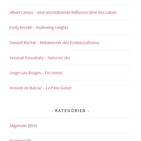
Albert Camus – eine erschütternde Reflexion über das Leben
Emily Brontë – Wuthering Heights
Samuel Becket – Meisterwerk des Existenzialismus
Yasunari Kawabata – Yama no oto
Jorge Luis Borges – Ficciones
Honoré de Balzac – Le Père Goriot
KATEGORIEN
Allgemein
(893)
Bamberg
(9)