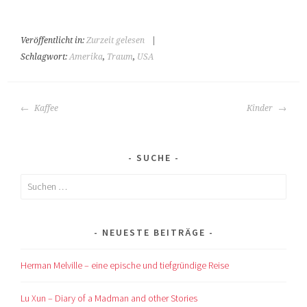
Veröffentlicht in:
Zurzeit gelesen
|
Schlagwort:
Amerika
,
Traum
,
USA
BEITRAGS-
Kaffee
Kinder
NAVIGATION
SUCHE
Suchen
nach:
NEUESTE BEITRÄGE
Herman Melville – eine epische und tiefgründige Reise
Lu Xun – Diary of a Madman and other Stories