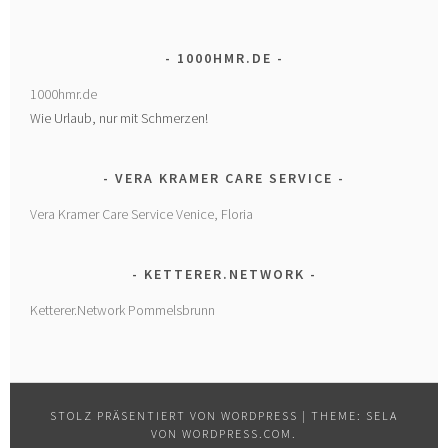
1000HMR.DE
1000hmr.de
Wie Urlaub, nur mit Schmerzen!
VERA KRAMER CARE SERVICE
Vera Kramer Care Service Venice, Floria
KETTERER.NETWORK
Ketterer.Network Pommelsbrunn
STOLZ PRÄSENTIERT VON WORDPRESS
|
THEME: SELA
VON
WORDPRESS.COM
.