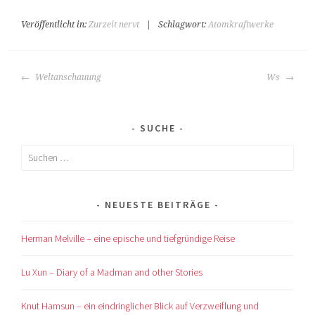
Veröffentlicht in:
Zurzeit nervt
|
Schlagwort:
Atomkraftwerke
BEITRAGS-
Weltanschauung
Ws
NAVIGATION
SUCHE
Suchen
nach:
NEUESTE BEITRÄGE
Herman Melville – eine epische und tiefgründige Reise
Lu Xun – Diary of a Madman and other Stories
Knut Hamsun – ein eindringlicher Blick auf Verzweiflung und