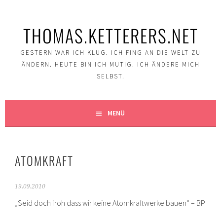
Springe
zum
THOMAS.KETTERERS.NET
Inhalt
GESTERN WAR ICH KLUG. ICH FING AN DIE WELT ZU
ÄNDERN. HEUTE BIN ICH MUTIG. ICH ÄNDERE MICH
SELBST.
MENÜ
ATOMKRAFT
19.09.2010
„Seid doch froh dass wir keine Atomkraftwerke bauen“ – BP