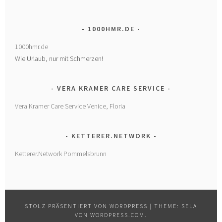
1000HMR.DE
1000hmr.de
Wie Urlaub, nur mit Schmerzen!
VERA KRAMER CARE SERVICE
Vera Kramer Care Service Venice, Floria
KETTERER.NETWORK
Ketterer.Network Pommelsbrunn
STOLZ PRÄSENTIERT VON WORDPRESS
|
THEME: SELA
VON
WORDPRESS.COM
.