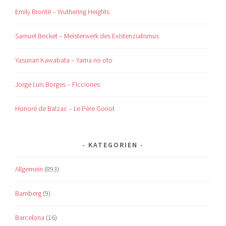
Emily Brontë – Wuthering Heights
Samuel Becket – Meisterwerk des Existenzialismus
Yasunari Kawabata – Yama no oto
Jorge Luis Borges – Ficciones
Honoré de Balzac – Le Père Goriot
KATEGORIEN
Allgemein
(893)
Bamberg
(9)
Barcelona
(16)