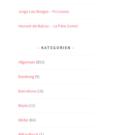
Jorge Luis Borges – Ficciones
Honoré de Balzac – Le Père Goriot
KATEGORIEN
Allgemein
(893)
Bamberg
(9)
Barcelona
(16)
Beyla
(11)
Bilder
(84)
Billiardtisch
(1)