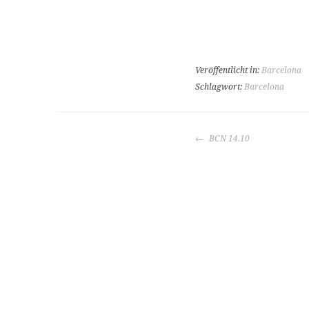
Veröffentlicht in:
Barcelona
Schlagwort:
Barcelona
BEITRAGS-
BCN 14.10
NAVIGATION