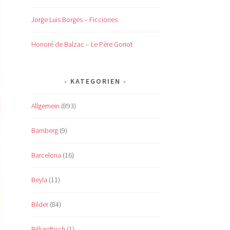
Jorge Luis Borges – Ficciones
Honoré de Balzac – Le Père Goriot
KATEGORIEN
Allgemein
(893)
Bamberg
(9)
Barcelona
(16)
Beyla
(11)
Bilder
(84)
Billiardtisch
(1)