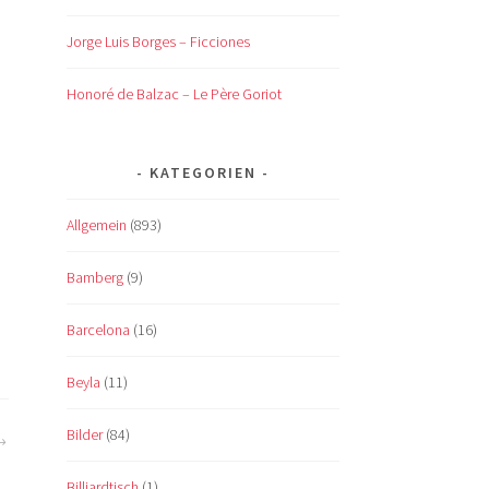
Jorge Luis Borges – Ficciones
Honoré de Balzac – Le Père Goriot
KATEGORIEN
Allgemein
(893)
Bamberg
(9)
Barcelona
(16)
Beyla
(11)
Bilder
(84)
Billiardtisch
(1)