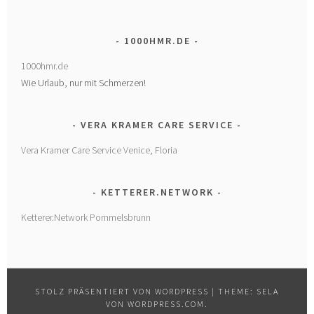
1000HMR.DE
1000hmr.de
Wie Urlaub, nur mit Schmerzen!
VERA KRAMER CARE SERVICE
Vera Kramer Care Service Venice, Floria
KETTERER.NETWORK
Ketterer.Network Pommelsbrunn
STOLZ PRÄSENTIERT VON WORDPRESS
|
THEME: SELA
VON
WORDPRESS.COM
.