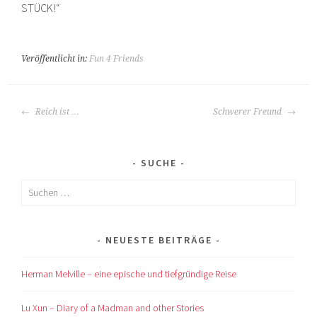
STÜCK!“
Veröffentlicht in:
Fun 4 Friends
BEITRAGS-
Reich ist …
Schwerer Freund
NAVIGATION
SUCHE
Suchen
nach:
NEUESTE BEITRÄGE
Herman Melville – eine epische und tiefgründige Reise
Lu Xun – Diary of a Madman and other Stories