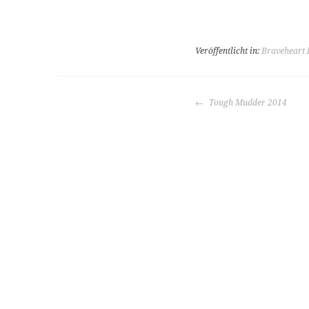
Veröffentlicht in:
Braveheart 
BEITRAGS-
Tough Mudder 2014
NAVIGATION