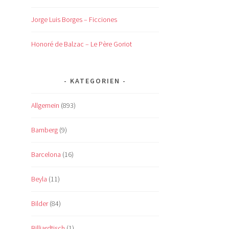
Jorge Luis Borges – Ficciones
Honoré de Balzac – Le Père Goriot
KATEGORIEN
Allgemein
(893)
Bamberg
(9)
Barcelona
(16)
Beyla
(11)
Bilder
(84)
Billiardtisch
(1)