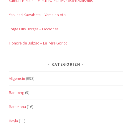
Samuel Becket – Meisterwerk des Existenzialismus
Yasunari Kawabata – Yama no oto
Jorge Luis Borges – Ficciones
Honoré de Balzac – Le Père Goriot
KATEGORIEN
Allgemein
(893)
Bamberg
(9)
Barcelona
(16)
Beyla
(11)