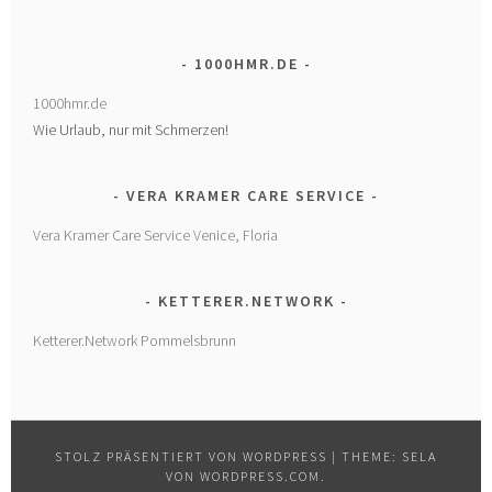
1000HMR.DE
1000hmr.de
Wie Urlaub, nur mit Schmerzen!
VERA KRAMER CARE SERVICE
Vera Kramer Care Service Venice, Floria
KETTERER.NETWORK
Ketterer.Network Pommelsbrunn
STOLZ PRÄSENTIERT VON WORDPRESS
|
THEME: SELA
VON
WORDPRESS.COM
.