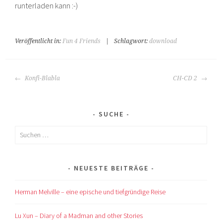
runterladen kann :-)
Veröffentlicht in:
Fun 4 Friends
|
Schlagwort:
download
BEITRAGS-
Konfi-Blabla
CH-CD 2
NAVIGATION
SUCHE
Suchen
nach:
NEUESTE BEITRÄGE
Herman Melville – eine epische und tiefgründige Reise
Lu Xun – Diary of a Madman and other Stories