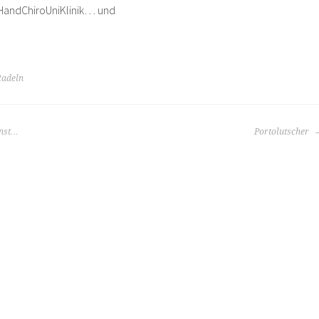
 HandChiroUniKlinik… und
Radeln
onst…
Portolutscher