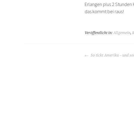
Erlangen plus 2 Stunden
das kommt bei raus!
Veröffentlicht in:
Allgemein
,
BEITRAGS-
So tickt Amerika – und s
NAVIGATION