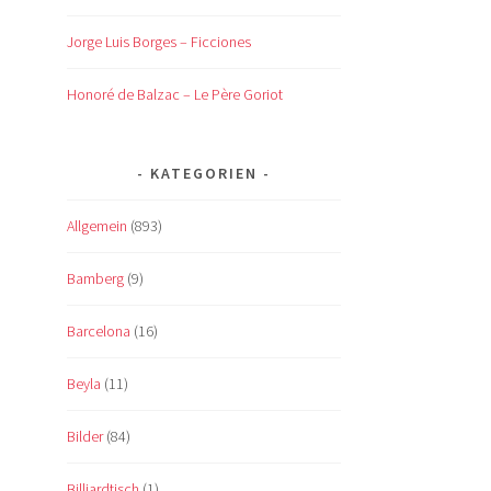
Jorge Luis Borges – Ficciones
Honoré de Balzac – Le Père Goriot
KATEGORIEN
Allgemein
(893)
Bamberg
(9)
Barcelona
(16)
Beyla
(11)
Bilder
(84)
Billiardtisch
(1)