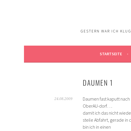
Springe
zum
Inhalt
GESTERN WAR ICH KLUG.
STARTSEITE
DAUMEN 1
Daumen fast kaputt nach
24.08.2009
OberAU-dorf….
damit ich das nicht wiede
steile Abfahrt, gerade i
bin ich in einen