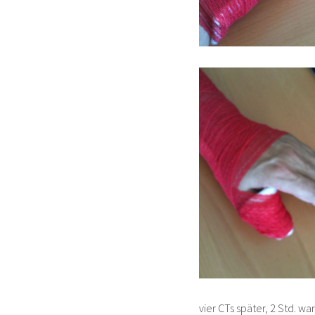
vier CTs später, 2 Std. wa