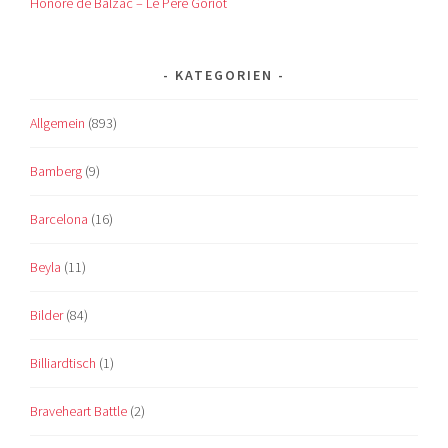
Honoré de Balzac – Le Père Goriot
KATEGORIEN
Allgemein
(893)
Bamberg
(9)
Barcelona
(16)
Beyla
(11)
Bilder
(84)
Billiardtisch
(1)
Braveheart Battle
(2)