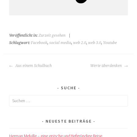
Veröffentlicht in:
Zurzeit gesehen
|
Schlagwort:
Facebook
,
social media
,
web 2.0
,
web 3.0
,
Youtube
BEITRAGS-
Aus einem Schulbuch
Werte überdenken
NAVIGATION
SUCHE
Suchen
nach:
NEUESTE BEITRÄGE
Herman Melville – eine epische und tiefgründige Reise