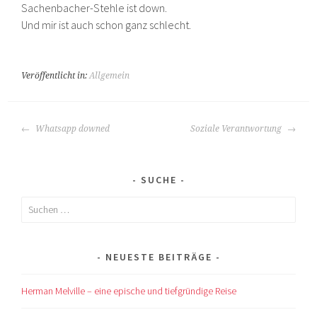
Sachenbacher-Stehle ist down.
Und mir ist auch schon ganz schlecht.
Veröffentlicht in:
Allgemein
BEITRAGS-
Whatsapp downed
Soziale Verantwortung
NAVIGATION
SUCHE
Suchen
nach:
NEUESTE BEITRÄGE
Herman Melville – eine epische und tiefgründige Reise