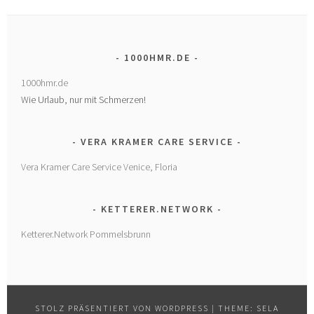
1000HMR.DE
1000hmr.de
Wie Urlaub, nur mit Schmerzen!
VERA KRAMER CARE SERVICE
Vera Kramer Care Service Venice, Floria
KETTERER.NETWORK
Ketterer.Network Pommelsbrunn
STOLZ PRÄSENTIERT VON WORDPRESS
|
THEME: SELA