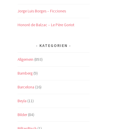
Jorge Luis Borges – Ficciones
Honoré de Balzac – Le Père Goriot
KATEGORIEN
Allgemein
(893)
Bamberg
(9)
Barcelona
(16)
Beyla
(11)
Bilder
(84)
Billiardtisch
(1)