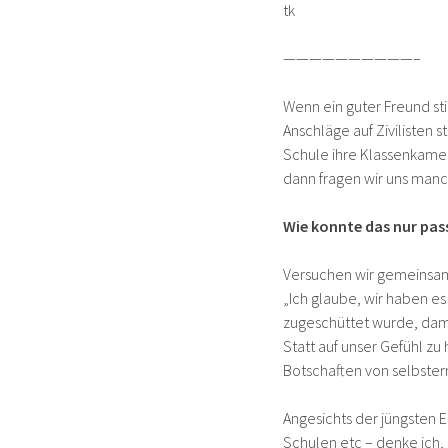
tk
——————————–
Wenn ein guter Freund sti
Anschläge auf Zivilisten s
Schule ihre Klassenkam
dann fragen wir uns man
Wie konnte das nur pas
Versuchen wir gemeinsam 
„Ich glaube, wir haben e
zugeschüttet wurde, dami
Statt auf unser Gefühl zu
Botschaften von selbste
Angesichts der jüngsten E
Schulen etc – denke ich, d