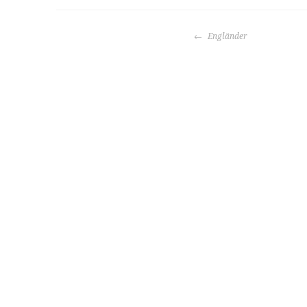
BEITRAGS-
Engländer
NAVIGATION