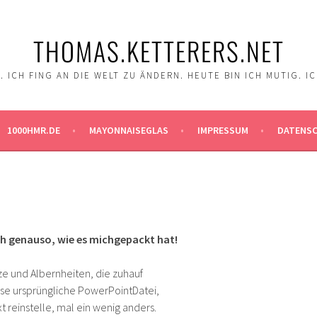
THOMAS.KETTERERS.NET
 ICH FING AN DIE WELT ZU ÄNDERN. HEUTE BIN ICH MUTIG. I
1000HMR.DE
MAYONNAISEGLAS
IMPRESSUM
DATENS
ich genauso, wie es michgepackt hat!
ze und Albernheiten, die zuhauf
iese ursprüngliche PowerPointDatei,
xt reinstelle, mal ein wenig anders.