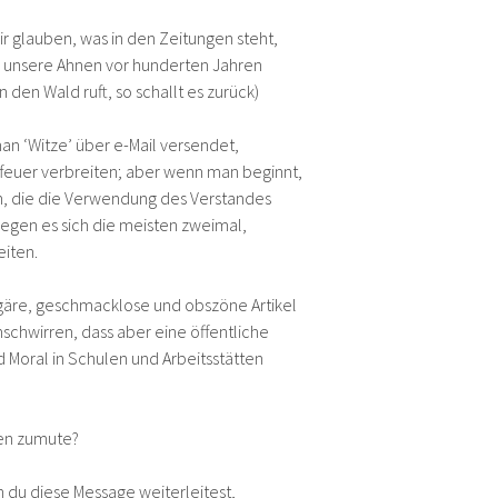
r glauben, was in den Zeitungen steht,
as unsere Ahnen vor hunderten Jahren
 den Wald ruft, so schallt es zurück)
an ‘Witze’ über e-Mail versendet,
uffeuer verbreiten; aber wenn man beginnt,
n, die die Verwendung des Verstandes
egen es sich die meisten zweimal,
eiten.
gäre, geschmacklose und obszöne Artikel
schwirren, dass aber eine öffentliche
 Moral in Schulen und Arbeitsstätten
hen zumute?
 du diese Message weiterleitest,