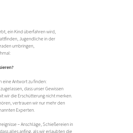
rbt, ein Kind überfahren wird,
tattfinden, Jugendliche in der
eraden umbringen,
chmal:
sieren?
eine Antwort zu finden:
s zugelassen, dass unser Gewissen
t wir die Erschütterung nicht merken.
 hören, vertrauen wir nur mehr den
rnannten Experten.
reignisse – Anschläge, Schießereien in
ass alles anfing, als wir erlaubten die