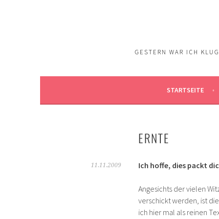
Springe
zum
Inhalt
GESTERN WAR ICH KLUG.
STARTSEITE
ERNTE
Ich hoffe, dies packt d
11.11.2009
Angesichts der vielen Wit
verschickt werden, ist d
ich hier mal als reinen Te