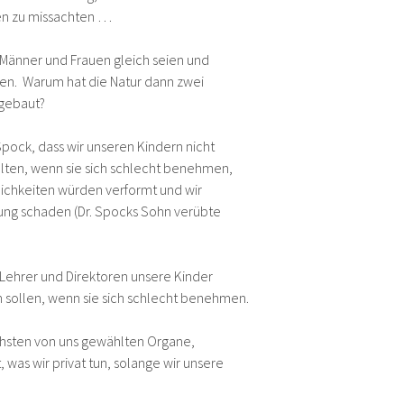
ren zu missachten …
Männer und Frauen gleich seien und
rfen. Warum hat die Natur dann zwei
 gebaut?
Spock, dass wir unseren Kindern nicht
llten, wenn sie sich schlecht benehmen,
lichkeiten würden verformt und wir
ung schaden (Dr. Spocks Sohn verübte
Lehrer und Direktoren unsere Kinder
en sollen, wenn sie sich schlecht benehmen.
chsten von uns gewählten Organe,
, was wir privat tun, solange wir unsere