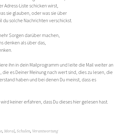
er Adress-Liste schicken wirst,
 was sie glauben, oder was sie über
l du solche Nachrichten verschickst.
 mehr Sorgen darüber machen,
s denken als über das,
enken.
ere ihn in dein Mailprogramm und leite die Mail weiter an
 die es Deiner Meinung nach wert sind, dies zu lesen, die
 Verstand haben und bei denen Du meinst, dass es
 wird keiner erfahren, dass Du dieses hier gelesen hast.
te
,
Moral
,
Schulen
,
Verantwortung