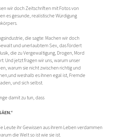
en wir doch Zeitschriften mit Fotos von
en es gesunde, realistische Würdigung
nkörpers.
gsindustrie, die sagte: Machen wir doch
Gewalt und unerlaubtem Sex, das fördert
usik, die zu Vergewaltigung, Drogen, Mord
. Und jetzt fragen wir uns, warum unser
en, warum sie nicht zwischen richtig und
nen,und weshalb es ihnen egal ist, Fremde
aden, und sich selbst.
nge damit zu tun, dass
SÄEN.“
die Leute ihr Gewissen aus ihrem Leben verdammen
um die Welt so ist wie sie ist.