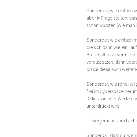
Sonderbar, wie einfach wi
aber in Frage stellen, w
schon wussten.(Wie man in
Sonderbar, wie einfach m
die sich dann wie ein La
Botschaften zu vermittel
voraussetzen, dann überl
ob sie diese auch weiterl
Sonderbar, wie rohe, vul
frei im Cyberspace herum
Diskussion über Werte und
unterdrückt wird.
Ist hier jemand zum Lac
Sonderbar, dass du, wenn