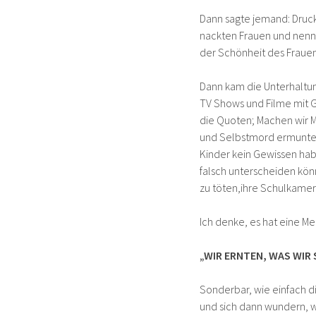
Dann sagte jemand: Druck
nackten Frauen und nenn
der Schönheit des Fraue
Dann kam die Unterhaltun
TV Shows und Filme mit 
die Quoten; Machen wir M
und Selbstmord ermuntert
Kinder kein Gewissen hab
falsch unterscheiden kön
zu töten,ihre Schulkamer
Ich denke, es hat eine Me
„WIR ERNTEN, WAS WIR 
Sonderbar, wie einfach 
und sich dann wundern, war