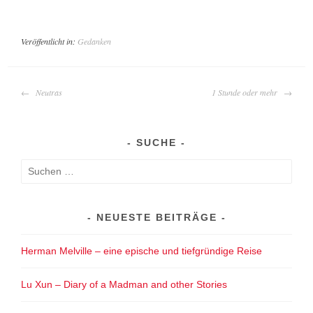
Veröffentlicht in:
Gedanken
BEITRAGS-
Neutras
1 Stunde oder mehr
NAVIGATION
SUCHE
Suchen
nach:
NEUESTE BEITRÄGE
Herman Melville – eine epische und tiefgründige Reise
Lu Xun – Diary of a Madman and other Stories