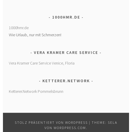
1000HMR.DE
1000hmr.de
Wie Urlaub, nur mit Schmerzen!
VERA KRAMER CARE SERVICE
Vera Kramer Care Service Venice, Floria
KETTERER.NETWORK
Ketterer.Network Pommelsbrunn
STOLZ PRÄSENTIERT VON WORDPRESS
|
THEME: SELA
VON
WORDPRESS.COM
.