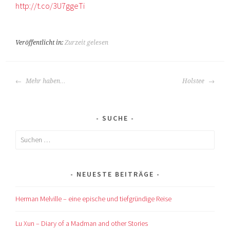
http://t.co/3U7ggeTi
Veröffentlicht in:
Zurzeit gelesen
BEITRAGS-
Mehr haben…
Holstee
NAVIGATION
SUCHE
Suchen
nach:
NEUESTE BEITRÄGE
Herman Melville – eine epische und tiefgründige Reise
Lu Xun – Diary of a Madman and other Stories