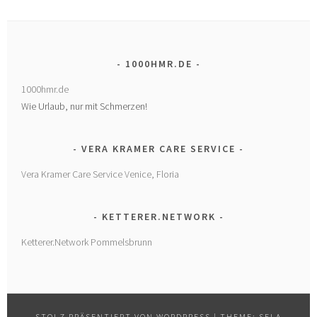
1000HMR.DE
1000hmr.de
Wie Urlaub, nur mit Schmerzen!
VERA KRAMER CARE SERVICE
Vera Kramer Care Service Venice, Floria
KETTERER.NETWORK
Ketterer.Network Pommelsbrunn
STOLZ PRÄSENTIERT VON WORDPRESS
|
THEME: SELA