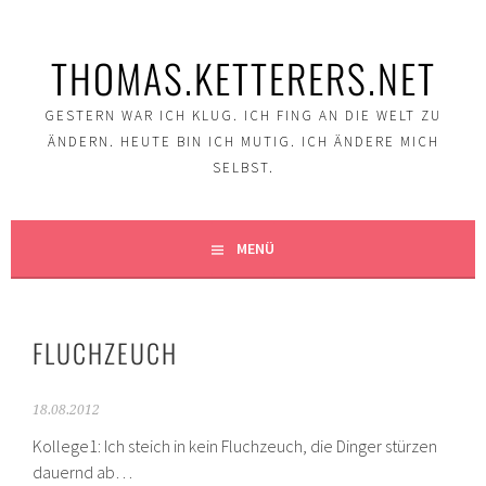
Springe
zum
THOMAS.KETTERERS.NET
Inhalt
GESTERN WAR ICH KLUG. ICH FING AN DIE WELT ZU
ÄNDERN. HEUTE BIN ICH MUTIG. ICH ÄNDERE MICH
SELBST.
MENÜ
FLUCHZEUCH
18.08.2012
Kollege1: Ich steich in kein Fluchzeuch, die Dinger stürzen
dauernd ab…