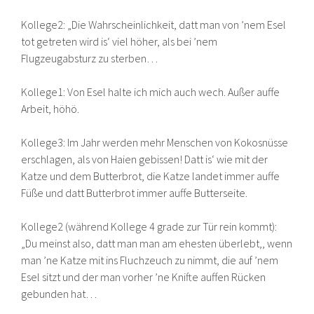
Kollege2: „Die Wahrscheinlichkeit, datt man von ’nem Esel
tot getreten wird is‘ viel höher, als bei ’nem
Flugzeugabsturz zu sterben…
Kollege1: Von Esel halte ich mich auch wech. Außer auffe
Arbeit, höhö.
Kollege3: Im Jahr werden mehr Menschen von Kokosnüsse
erschlagen, als von Haien gebissen! Datt is‘ wie mit der
Katze und dem Butterbrot, die Katze landet immer auffe
Füße und datt Butterbrot immer auffe Butterseite.
Kollege2 (während Kollege 4 grade zur Tür rein kommt):
„Du meinst also, datt man man am ehesten überlebt,, wenn
man ’ne Katze mit ins Fluchzeuch zu nimmt, die auf ’nem
Esel sitzt und der man vorher ’ne Knifte auffen Rücken
gebunden hat…