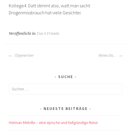
Kollege4: Datt stimmt also, watt man sacht:
Drogenmissbrauch hat viele Gesichter.
Veröffentlicht in:
Fun 4 Friends
BEITRAGS-
iTypewriter
Wenn Du…
NAVIGATION
SUCHE
Suchen
nach:
NEUESTE BEITRÄGE
Herman Melville – eine epische und tiefgründige Reise