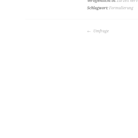
Veröffentlicht in:
Zurzeit nerv
Schlagwort:
Formulierung
BEITRAGS-
Umfrage
NAVIGATION