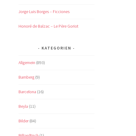
Jorge Luis Borges – Ficciones
Honoré de Balzac – Le Père Goriot
KATEGORIEN
Allgemein
(893)
Bamberg
(9)
Barcelona
(16)
Beyla
(11)
Bilder
(84)
Billiardtisch
(1)