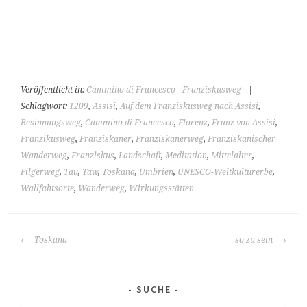
Veröffentlicht in:
Cammino di Francesco - Franziskusweg
|
Schlagwort:
1209
,
Assisi
,
Auf dem Franziskusweg nach Assisi
,
Besinnungsweg
,
Cammino di Francesco
,
Florenz
,
Franz von Assisi
,
Franzikusweg
,
Franziskaner
,
Franziskanerweg
,
Franziskanischer
Wanderweg
,
Franziskus
,
Landschaft
,
Meditation
,
Mittelalter
,
Pilgerweg
,
Tau
,
Taw
,
Toskana
,
Umbrien
,
UNESCO-Weltkulturerbe
,
Wallfahtsorte
,
Wanderweg
,
Wirkungsstätten
BEITRAGS-
Toskana
so zu sein
NAVIGATION
SUCHE