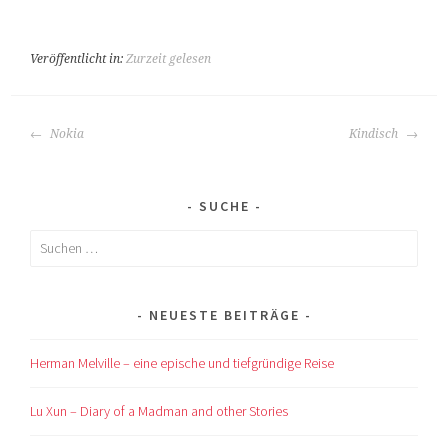
Veröffentlicht in:
Zurzeit gelesen
BEITRAGS-
Nokia
Kindisch
NAVIGATION
SUCHE
Suchen
nach:
NEUESTE BEITRÄGE
Herman Melville – eine epische und tiefgründige Reise
Lu Xun – Diary of a Madman and other Stories