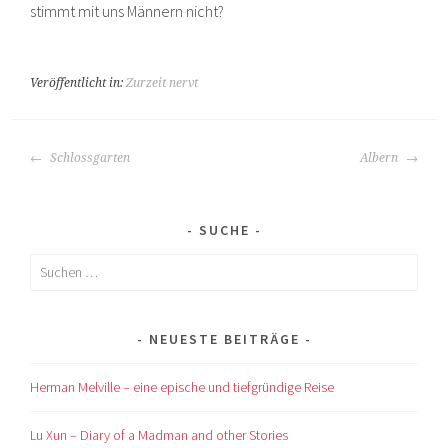
stimmt mit uns Männern nicht?
Veröffentlicht in:
Zurzeit nervt
BEITRAGS-
Schlossgarten
Albern
NAVIGATION
SUCHE
Suchen
nach:
NEUESTE BEITRÄGE
Herman Melville – eine epische und tiefgründige Reise
Lu Xun – Diary of a Madman and other Stories