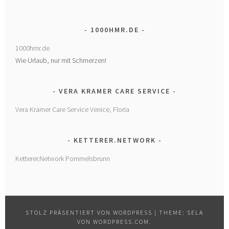
1000HMR.DE
1000hmr.de
Wie Urlaub, nur mit Schmerzen!
VERA KRAMER CARE SERVICE
Vera Kramer Care Service Venice, Floria
KETTERER.NETWORK
Ketterer.Network Pommelsbrunn
STOLZ PRÄSENTIERT VON WORDPRESS
|
THEME: SELA
VON
WORDPRESS.COM
.