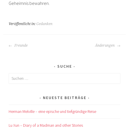
Geheimnis bewahren.
Veröffentlicht in:
Gedanken
BEITRAGS-
Freunde
Änderungen
NAVIGATION
SUCHE
Suchen
nach:
NEUESTE BEITRÄGE
Herman Melville – eine epische und tiefgründige Reise
Lu Xun – Diary of a Madman and other Stories