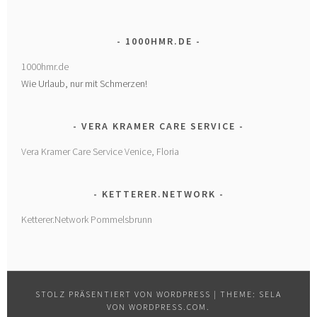
1000HMR.DE
1000hmr.de
Wie Urlaub, nur mit Schmerzen!
VERA KRAMER CARE SERVICE
Vera Kramer Care Service Venice, Floria
KETTERER.NETWORK
Ketterer.Network Pommelsbrunn
STOLZ PRÄSENTIERT VON WORDPRESS
|
THEME: SELA
VON
WORDPRESS.COM
.