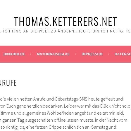
THOMAS.KETTERERS.NET
 ICH FING AN DIE WELT ZU ÄNDERN. HEUTE BIN ICH MUTIG. I
1000HMR.DE
MAYONNAISEGLAS
IMPRESSUM
DATENS
NRUFE
r die vielen netten Anrufe und Geburtstags-SMS heute gefreut und
n Euch ganz herzlich bedanken. Leider war mir das Glück nicht hold
 Stimme und allgemeines Wohlbefinden angeht und es tat mir leid,
n ganzen Tag ausgeschalten offline lassen musste. In der Nacht vom
so richtig los, eine fetzen Grippe schlich sich an. Samstag und