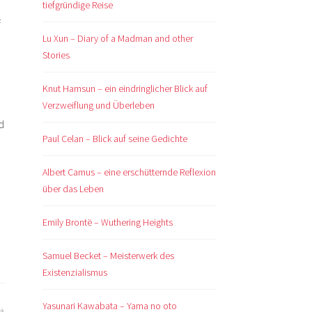
tiefgründige Reise
f
Lu Xun – Diary of a Madman and other
Stories
Knut Hamsun – ein eindringlicher Blick auf
Verzweiflung und Überleben
d
Paul Celan – Blick auf seine Gedichte
Albert Camus – eine erschütternde Reflexion
über das Leben
Emily Brontë – Wuthering Heights
Samuel Becket – Meisterwerk des
Existenzialismus
Yasunari Kawabata – Yama no oto