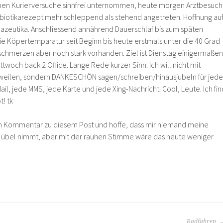
hen Kurierversuche sinnfrei unternommen, heute morgen Arztbesuch
biotikarezept mehr schleppend als stehend angetreten. Hoffnung au
azeutika. Anschliessend annährend Dauerschlaf bis zum späten
ie Köpertemparatur seit Beginn bis heute erstmals unter die 40 Grad
schmerzen aber noch stark vorhanden. Ziel ist Dienstag einigermaßen
ttwoch back 2 Office. Lange Rede kurzer Sinn: Ich will nicht mit
gweilen, sondern DANKESCHÖN sagen/schreiben/hinausjubeln für jede
ail, jede MMS, jede Karte und jede Xing-Nachricht. Cool, Leute. Ich fin
t! tk
en Kommentar zu diesem Post und hoffe, dass mir niemand meine
übel nimmt, aber mit der rauhen Stimme wäre das heute weniger
Radfahren