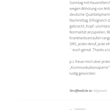
Sonntag mit Hausmittelc
wegen Abholung von Anti
deutsche Qualitätspharm
Nachmittag. Erfolgreich d
gebracht, Kopf- und Hals
Normalität anzupeilen, Mi
Krankheitsverläufen lan
SMS, jeden Anruf, jede eM
´ euch genial. Thanks a lo
p.s. freue mich über jed
„Kommunikationssperre“ 
lustig geworden.
Veröffentlicht in:
Allgemein
BEITRAGS-
Sonntag