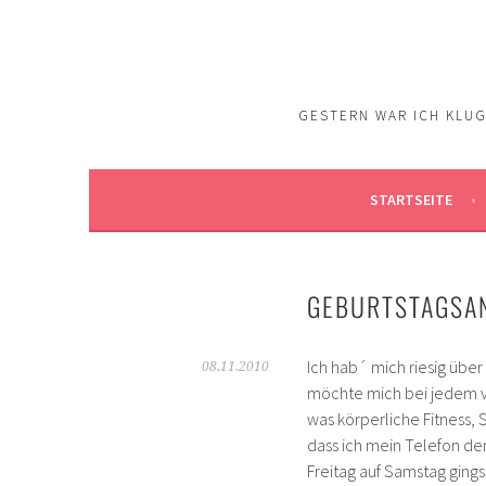
Springe
zum
Inhalt
GESTERN WAR ICH KLUG.
STARTSEITE
GEBURTSTAGSA
Ich hab´ mich riesig übe
08.11.2010
möchte mich bei jedem vo
was körperliche Fitness,
dass ich mein Telefon de
Freitag auf Samstag gings 