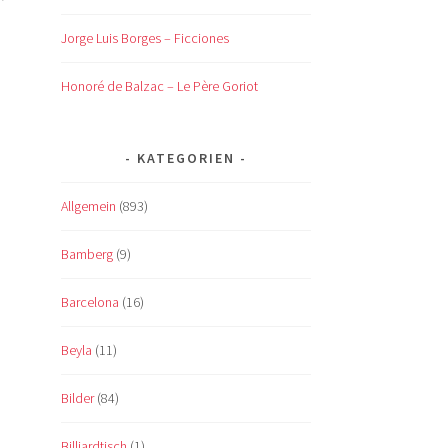
Jorge Luis Borges – Ficciones
Honoré de Balzac – Le Père Goriot
KATEGORIEN
Allgemein
(893)
Bamberg
(9)
Barcelona
(16)
Beyla
(11)
Bilder
(84)
Billiardtisch
(1)