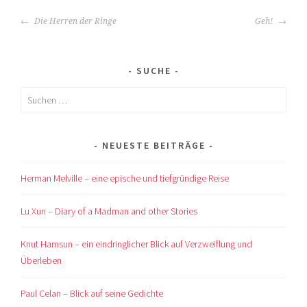
BEITRAGS-
Die Herren der Ringe
Geh!
NAVIGATION
SUCHE
Suchen
nach:
NEUESTE BEITRÄGE
Herman Melville – eine epische und tiefgründige Reise
Lu Xun – Diary of a Madman and other Stories
Knut Hamsun – ein eindringlicher Blick auf Verzweiflung und
Überleben
Paul Celan – Blick auf seine Gedichte