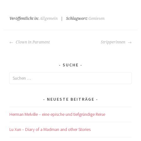
Veröffentlicht in:
Allgemein
|
Schlagwort:
Geniesen
BEITRAGS-
Clown in Parament
Stripperinnen
NAVIGATION
SUCHE
Suchen
nach:
NEUESTE BEITRÄGE
Herman Melville – eine epische und tiefgründige Reise
Lu Xun – Diary of a Madman and other Stories