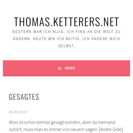
Springe
zum
THOMAS.KETTERERS.NET
Inhalt
GESTERN WAR ICH KLUG. ICH FING AN DIE WELT ZU
ÄNDERN. HEUTE BIN ICH MUTIG. ICH ÄNDERE MICH
SELBST.
MENÜ
GESAGTES
20.03.2011
Alles ist schon einmal gesagt worden, aber da niemand
zuhört, muss man es immer von neuem sagen. [Andre Gide]