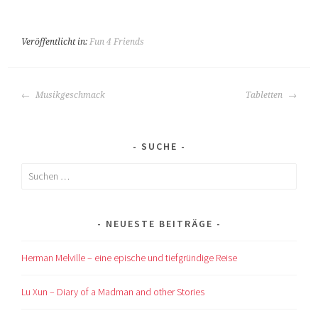
Veröffentlicht in:
Fun 4 Friends
BEITRAGS-
Musikgeschmack
Tabletten
NAVIGATION
SUCHE
Suchen
nach:
NEUESTE BEITRÄGE
Herman Melville – eine epische und tiefgründige Reise
Lu Xun – Diary of a Madman and other Stories