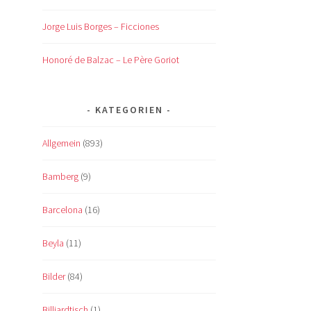
Jorge Luis Borges – Ficciones
Honoré de Balzac – Le Père Goriot
KATEGORIEN
Allgemein
(893)
Bamberg
(9)
Barcelona
(16)
Beyla
(11)
Bilder
(84)
Billiardtisch
(1)