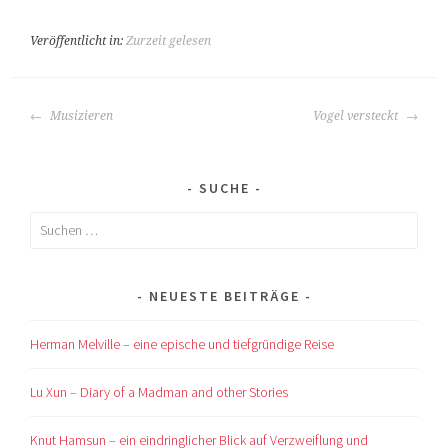
Veröffentlicht in:
Zurzeit gelesen
BEITRAGS-
Musizieren
Vogel versteckt
NAVIGATION
SUCHE
Suchen
nach:
NEUESTE BEITRÄGE
Herman Melville – eine epische und tiefgründige Reise
Lu Xun – Diary of a Madman and other Stories
Knut Hamsun – ein eindringlicher Blick auf Verzweiflung und