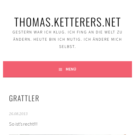
Springe
zum
THOMAS.KETTERERS.NET
Inhalt
GESTERN WAR ICH KLUG. ICH FING AN DIE WELT ZU
ÄNDERN. HEUTE BIN ICH MUTIG. ICH ÄNDERE MICH
SELBST.
MENÜ
GRATTLER
26.08.2013
So ist’s recht!!!