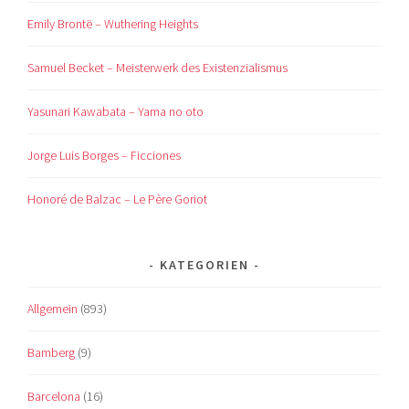
Emily Brontë – Wuthering Heights
Samuel Becket – Meisterwerk des Existenzialismus
Yasunari Kawabata – Yama no oto
Jorge Luis Borges – Ficciones
Honoré de Balzac – Le Père Goriot
KATEGORIEN
Allgemein
(893)
Bamberg
(9)
Barcelona
(16)