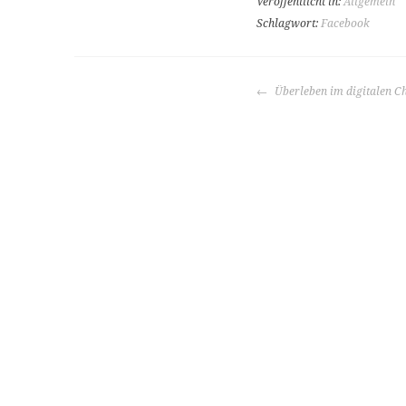
Veröffentlicht in:
Allgemein
Schlagwort:
Facebook
BEITRAGS-
Überleben im digitalen C
NAVIGATION