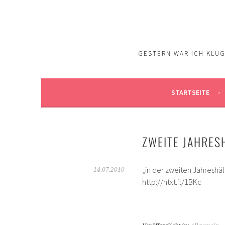
Springe
zum
Inhalt
GESTERN WAR ICH KLUG.
STARTSEITE
ZWEITE JAHRES
„in der zweiten Jahreshä
14.07.2010
http://htxt.it/1BKc