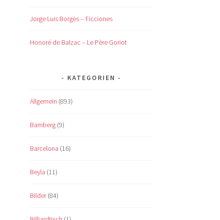
Jorge Luis Borges – Ficciones
Honoré de Balzac – Le Père Goriot
KATEGORIEN
Allgemein
(893)
Bamberg
(9)
Barcelona
(16)
Beyla
(11)
Bilder
(84)
Billiardtisch
(1)